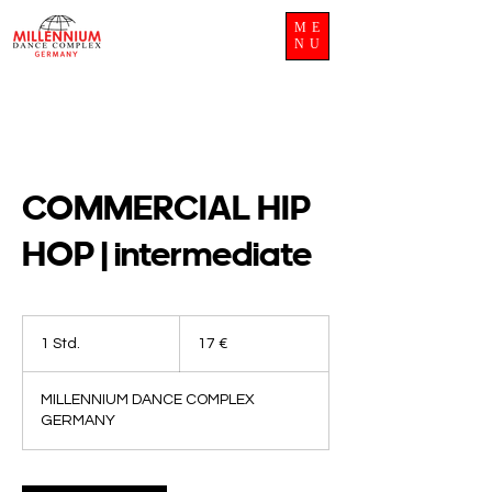
ME
NU
COMMERCIAL HIP
HOP | intermediate
17
Euro
1 Std.
1
17 €
S
t
MILLENNIUM DANCE COMPLEX
d
GERMANY