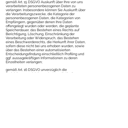
gemäß Art. 15 DSGVO Auskunft über Ihre von uns
verarbeiteten personenbezogenen Daten zu
verlangen. Insbesondere können Sie Auskunft über
die Verarbeitungszwecke, die Kategorie der
personenbezogenen Daten, die Kategorien von
Empfängern, gegenüber denen Ihre Daten
offengelegt wurden oder werden, die geplante
Speicherdauer, das Bestehen eines Rechts auf
Berichtigung, Löschung, Einschränkung der
Verarbeitung oder Widerspruch, das Bestehen
eines Beschwerderechts, die Herkunft ihrer Daten,
sofern diese nicht bei uns erhoben wurden, sowie
über das Bestehen einer automatisierten
Entscheidungsfindung einschließlich Profiling und
ggf. aussagekräftigen Informationen zu deren
Einzelheiten verlangen;
gemäß Art. 16 DSGVO unverzüglich die
Berichtigung unrichtiger oder Vervollständigung
Ihrer bei uns gespeicherten personenbezogenen
Daten zu verlangen;
gemäß Art. 17 DSGVO die Löschung Ihrer bei uns
gespeicherten personenbezogenen Daten zu
verlangen, soweit nicht die Verarbeitung zur
Ausübung des Rechts auf freie
Meinungsäußerung und Information, zur Erfüllung
einer rechtlichen Verpflichtung, aus Gründen des
öffentlichen Interesses oder zur Geltendmachung,
Ausübung oder Verteidigung von
Rechtsansprüchen erforderlich ist;