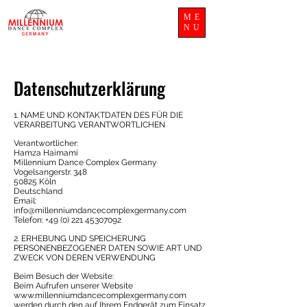
ME
NU
Datenschutzerklärung
1. NAME UND KONTAKTDATEN DES FÜR DIE
VERARBEITUNG VERANTWORTLICHEN
Verantwortlicher:
Hamza Haimami
Millennium Dance Complex Germany
Vogelsangerstr. 348
50825 Köln
Deutschland
Email:
info@millenniumdancecomplexgermany.com
Telefon:
+49 (0) 221 45307092
2. ERHEBUNG UND SPEICHERUNG
PERSONENBEZOGENER DATEN SOWIE ART UND
ZWECK VON DEREN VERWENDUNG
Beim Besuch der Website:
Beim Aufrufen unserer Website
www.millenniumdancecomplexgermany.com
werden durch den auf Ihrem Endgerät zum Einsatz