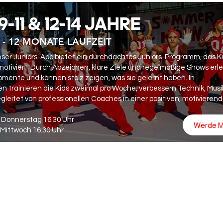
9-11 & 12-14 JAHRE
- 12 MONATE LAUFZEIT
nser Juniors-Abo bietet ein durchdachtes Juniors-Programm, das K
motiviert. Durch Abzeichen, klare Ziele und regelmäßige Shows erl
omente und können stolz zeigen, was sie gelernt haben. In
 trainieren die Kids zweimal pro Woche, verbessern Technik, Musik
gleitet von professionellen Coaches in einer positiven, motivieren
 Donnerstag 16.30 Uhr
Werde M
Mittwoch 16.30 Uhr