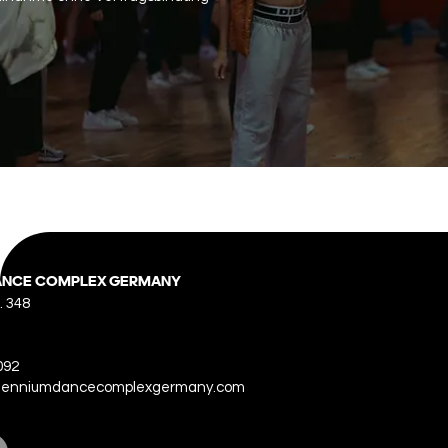
ANCE COMPLEX GERMANY
. 348
092
illenniumdancecomplexgermany.com