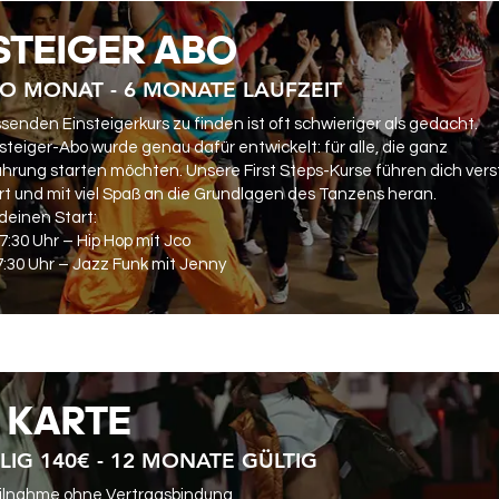
STEIGER ABO
RO MONAT - 6 MONATE LAUFZEIT
senden Einsteigerkurs zu finden ist oft schwieriger als gedacht.
steiger-Abo wurde genau dafür entwickelt: für alle, die ganz
hrung starten möchten. Unsere First Steps-Kurse führen dich vers
ert und mit viel Spaß an die Grundlagen des Tanzens heran.
 deinen Start:
:30 Uhr – Hip Hop mit Jco
7:30 Uhr – Jazz Funk mit Jenny
r KARTE
LIG 140€ - 12 MONATE GÜLTIG
eilnahme ohne Vertragsbindung