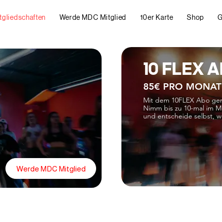
tgliedschaften
Werde MDC Mitglied
10er Karte
Shop
G
10 FLEX 
85€ PRO MONAT 
Mit dem 10FLEX Abo geni
Nimm bis zu 10-mal im Mo
und entscheide selbst, w
Werde MDC Mitglied