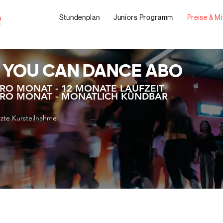
Stundenplan
Juniors Programm
Preise & Mi
 YOU CAN DANCE ABO
PRO MONAT - 12 MONATE LAUFZEIT
PRO MONAT - MONATLICH KÜNDBAR
zte Kursteilnahme