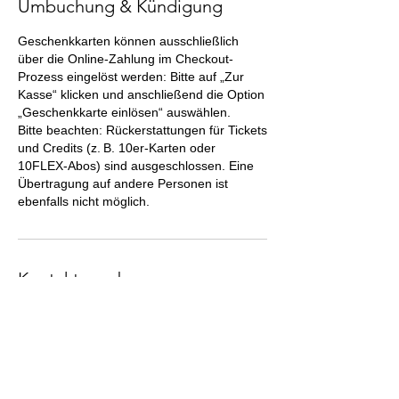
Umbuchung & Kündigung
Geschenkkarten können ausschließlich
über die Online-Zahlung im Checkout-
Prozess eingelöst werden: Bitte auf „Zur
Kasse“ klicken und anschließend die Option
„Geschenkkarte einlösen“ auswählen.
Bitte beachten: Rückerstattungen für Tickets
und Credits (z. B. 10er-Karten oder
10FLEX-Abos) sind ausgeschlossen. Eine
Übertragung auf andere Personen ist
ebenfalls nicht möglich.
Kontaktangaben
Millennium Dance Complex Germany
GmbH, Vogelsanger Straße, Köln,
Deutschland
+4922145307092
info@millenniumdancecomplexgermany.co