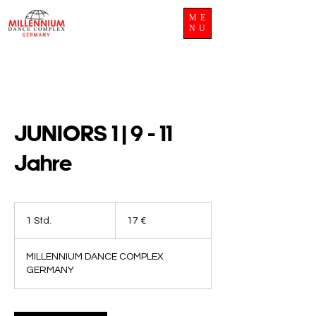
ME
NU
JUNIORS 1 | 9 - 11
Jahre
17
Euro
1 Std.
1
17 €
S
t
MILLENNIUM DANCE COMPLEX
d
GERMANY