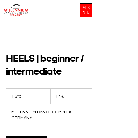
ME
NU
HEELS | beginner /
intermediate
17
Euro
1 Std.
1
17 €
S
t
MILLENNIUM DANCE COMPLEX
d
GERMANY