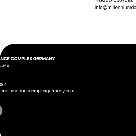
+4922145307092
info@millenniumd
ANCE COMPLEX GERMANY
. 348
092
illenniumdancecomplexgermany.com