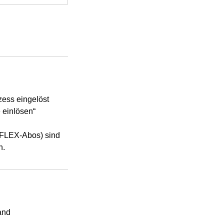
ess eingelöst
 einlösen“
10FLEX-Abos) sind
h.
and