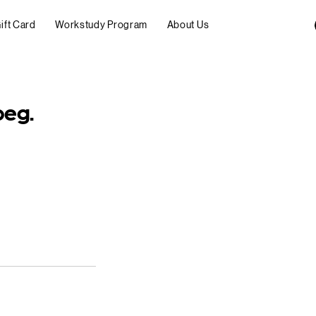
ift Card
Workstudy Program
About Us
eg.