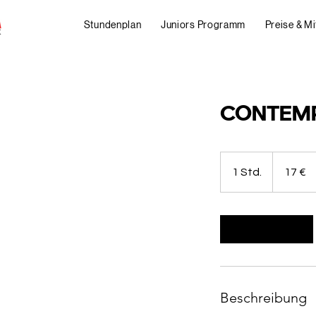
Stundenplan
Juniors Programm
Preise & Mi
CONTEMP
17
Euro
1 Std.
1
17 €
S
t
d
Weiter
Beschreibung