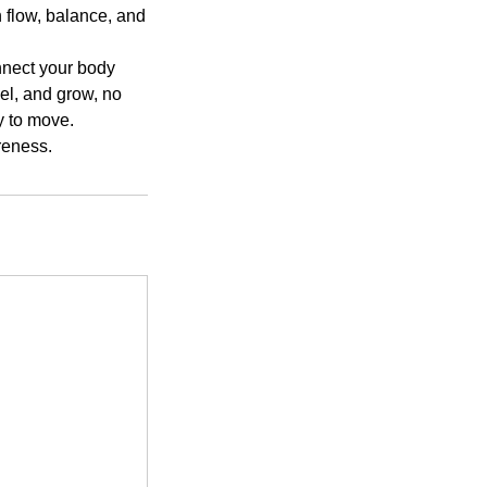
 flow, balance, and
onnect your body
el, and grow, no
y to move.
reness.