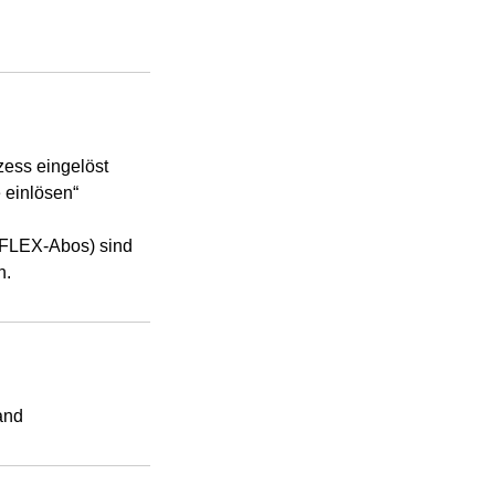
ess eingelöst
 einlösen“
10FLEX-Abos) sind
h.
and