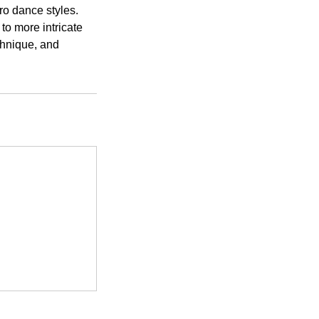
ro dance styles.
to more intricate
chnique, and