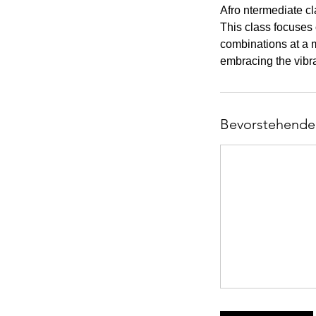
Afro ntermediate cl
This class focuses
combinations at a 
embracing the vibra
Bevorstehende