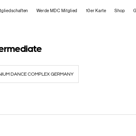
tgliedschaften
Werde MDC Mitglied
10er Karte
Shop
G
termediate
NIUM DANCE COMPLEX GERMANY