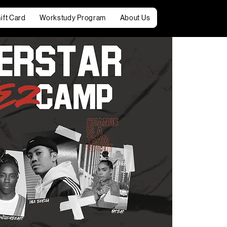
ift Card
Workstudy Program
About Us