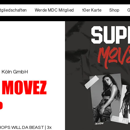
tgliedschaften
Werde MDC Mitglied
10er Karte
Shop
G
 Köln GmbH
 MOVEZ
P
PS WILL DA BEAST | 3x